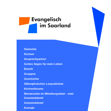
Startseite
Kirchen
Ansprechpartner
Gottes Segen für mein Leben
Eintritt
Gruppen
Geschichte
Silberglöckchen Leopoldsthal
Kirchenfenster
Monatsseite im Mitteilungsblatt - statt
Gemeindebrief
Gemeindebrief
Kontakt