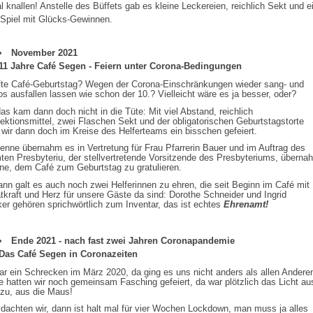
l knallen! Anstelle des Büffets gab es kleine Leckereien, reichlich Sekt und e
-Spiel mit Glücks-Gewinnen.
November 2021
11 Jahre Café Segen - Feiern unter Corona-Bedingungen
lfte Café-Geburtstag? Wegen der Corona-Einschränkungen wieder sang- und
os ausfallen lassen wie schon der 10.? Vielleicht wäre es ja besser, oder?
as kam dann doch nicht in die Tüte: Mit viel Abstand, reichlich
ektionsmittel, zwei Flaschen Sekt und der obligatorischen Geburtstagstorte
wir dann doch im Kreise des Helferteams ein bisschen gefeiert.
enne übernahm es in Vertretung für Frau Pfarrerin Bauer und im Auftrag des
en Presbyteriu, der stellvertretende Vorsitzende des Presbyteriums, überna
ne, dem Café zum Geburtstag zu gratulieren.
nn galt es auch noch zwei Helferinnen zu ehren, die seit Beginn im Café mit
atkraft und Herz für unsere Gäste da sind: Dorothe Schneider und Ingrid
er gehören sprichwörtlich zum Inventar, das ist echtes
Ehrenamt!
Ende 2021 - nach fast zwei Jahren Coronapandemie
Das Café Segen in Coronazeiten
r ein Schrecken im März 2020, da ging es uns nicht anders als allen Andere
 hatten wir noch gemeinsam Fasching gefeiert, da war plötzlich das Licht au
zu, aus die Maus!
 dachten wir, dann ist halt mal für vier Wochen Lockdown, man muss ja alles