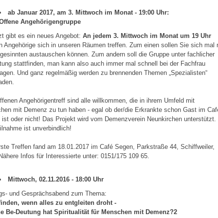
ab Januar 2017, am 3. Mittwoch im Monat - 19:00 Uhr:
Offene Angehörigengruppe
zt gibt es ein neues Angebot:
An jedem 3. Mittwoch im Monat um 19 Uhr
 Angehörige sich in unseren Räumen treffen. Zum einen sollen Sie sich mal 
gesinnten austauschen können. Zum andern soll die Gruppe unter fachlicher
tung stattfinden, man kann also auch immer mal schnell bei der Fachfrau
ragen. Und ganz regelmäßig werden zu brennenden Themen „Spezialisten“
aden.
fenen Angehörigentreff sind alle willkommen, die in ihrem Umfeld mit
hen mit Demenz zu tun haben - egal ob der/die Erkrankte schon Gast im Caf
ist oder nicht! Das Projekt wird vom Demenzverein Neunkirchen unterstützt.
ilnahme ist unverbindlich!
ste Treffen fand am 18.01.2017 im Café Segen, Parkstraße 44, Schiffweiler,
 Nähere Infos für Interessierte unter: 0151/175 109 65.
Mittwoch, 02.11.2016 - 18:00 Uhr
ags- und Gesprächsabend zum Thema:
finden, wenn alles zu entgleiten droht -
e Be-Deutung hat Spiritualität für Menschen mit Demenz?2