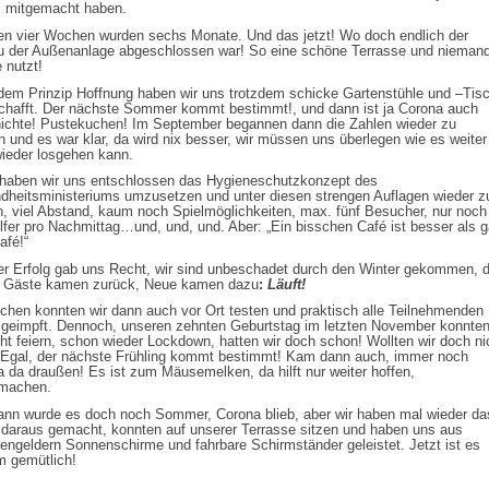
l mitgemacht haben.
en vier Wochen wurden sechs Monate. Und das jetzt! Wo doch endlich der
 der Außenanlage abgeschlossen war! So eine schöne Terrasse und nieman
e nutzt!
dem Prinzip Hoffnung haben wir uns trotzdem schicke Gartenstühle und –Tis
chafft. Der nächste Sommer kommt bestimmt!, und dann ist ja Corona auch
ichte! Pustekuchen! Im September begannen dann die Zahlen wieder zu
n und es war klar, da wird nix besser, wir müssen uns überlegen wie es weiter
ieder losgehen kann.
 haben wir uns entschlossen das Hygieneschutzkonzept des
dheitsministeriums umzusetzen und unter diesen strengen Auflagen wieder z
n, viel Abstand, kaum noch Spielmöglichkeiten, max. fünf Besucher, nur noch
lfer pro Nachmittag…und, und, und. Aber: „Ein bisschen Café ist besser als g
afé!“
r Erfolg gab uns Recht, wir sind unbeschadet durch den Winter gekommen, d
n“ Gäste kamen zurück, Neue kamen dazu
:
Läuft!
chen konnten wir dann auch vor Ort testen und praktisch alle Teilnehmenden
 geimpft. Dennoch, unseren zehnten Geburtstag im letzten November konnte
cht feiern, schon wieder Lockdown, hatten wir doch schon! Wollten wir doch ni
 Egal, der nächste Frühling kommt bestimmt! Kam dann auch, immer noch
 da draußen! Es ist zum Mäusemelken, da hilft nur weiter hoffen,
rmachen.
ann wurde es doch noch Sommer, Corona blieb, aber wir haben mal wieder da
daraus gemacht, konnten auf unserer Terrasse sitzen und haben uns aus
ngeldern Sonnenschirme und fahrbare Schirmständer geleistet. Jetzt ist es
m gemütlich!