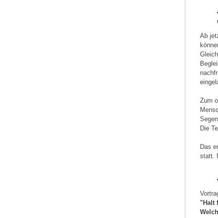
Ab jet
können
Gleich
Beglei
nachf
eingel
Zum of
Mensc
Segen 
Die Te
Das er
statt.
Vortr
"Halt 
Welch