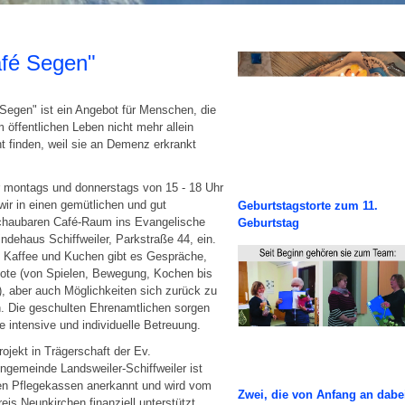
fé Segen"
Segen" ist ein Angebot für Menschen, die
m öffentlichen Leben nicht mehr allein
t finden, weil sie an Demenz erkrankt
 montags und donnerstags von 15 - 18 Uhr
wir in einen gemütlichen und gut
Geburtstagstorte zum 11.
chaubaren Café-Raum ins Evangelische
Geburtstag
dehaus Schiffweiler, Parkstraße 44, ein.
 Kaffee und Kuchen gibt es Gespräche,
ote (von Spielen, Bewegung, Kochen bis
, aber auch Möglichkeiten sich zurück zu
. Die geschulten Ehrenamtlichen sorgen
ne intensive und individuelle Betreuung.
ojekt in Trägerschaft der Ev.
ngemeinde Landsweiler-Schiffweiler ist
en Pflegekassen anerkannt und wird vom
Zwei, die von Anfang an dabe
eis Neunkirchen finanziell unterstützt.