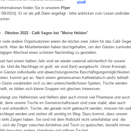
sind!
nformationen finden Sie in unserem
Flyer
 09/2014). Er ist als pdf.Datei angefügt - bitte anklicken zum Lesen und/oder
ucken.
Oktober 2022 - Café Segen bei "Meine Helden"
r viele andere Organisationen waren die letzten zwei Jahre für das Café Sege
leicht. Aber die Mitarbeitenden haben durchgehalten, um den Gästen zuminde
tägigen Wechsel einen schönen Nachmittag zu gestalten.
eit fast einem halben Jahr sind wir wieder zweimal wöchentlich für unsere
da. Und die Nachfrage ist groß, wir sind (fast) ausgebucht. Unser Konzept,
n Gästen individuelle und abwechslungsreiche Beschäftigungsmöglichkeiten
eten, kommt gut an. Nach einem gemeinsamen Kaffeeklatsch wird's lebhaft:
 Gäste verabreden sich zu den unterschiedlichsten Spielen, Tische werden
ellt, es bilden sich kleine Gruppen mit gleichen Interessen.
rlangt uns Helferinnen und Helfern aber auch immer viel Phantasie und auch
ab, denn unsere Tische im Gemeinschaftsraum sind zwar stabil, aber auch
 und unhandlich. Tische, die gerade nicht gebraucht werden, müssen hin und
eschleppt werden und stehen oft unnötig im Weg. Dazu kommt, dass unsere
 tiefe Zargen haben. Sie sind mit dem Rollstuhl nicht unterfahrbar und die
, sich die Finger zwischen Armlehne und Tisch zu quetschen, besteht immer.
 Wir brauchen andere, klappbare und rollbare Tische!