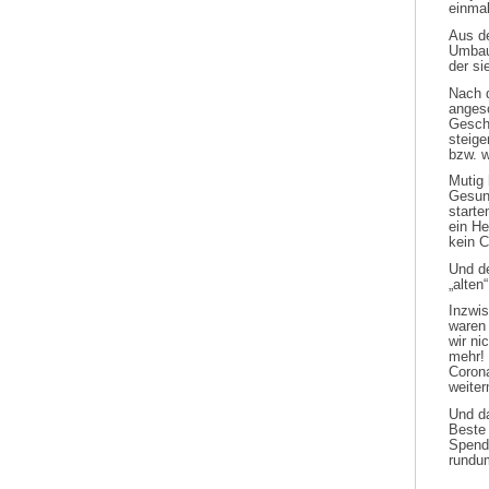
einma
Aus d
Umbau
der si
Nach 
anges
Gesch
steige
bzw. w
Mutig
Gesun
starte
ein He
kein C
Und de
„alte
Inzwis
waren
wir ni
mehr!
Corona
weite
Und d
Beste 
Spende
rundu