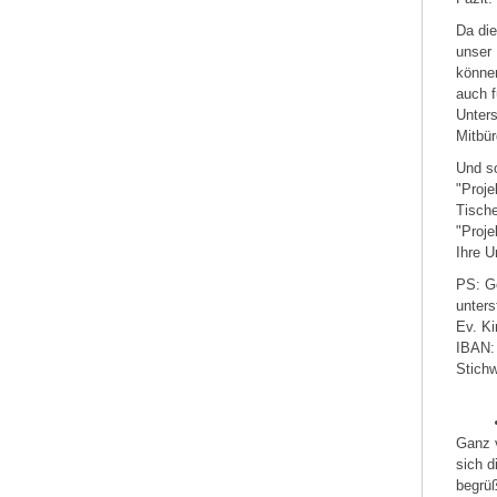
Da die
unser 
können
auch f
Unters
Mitbür
Und so
"Proje
Tisch
"Proje
Ihre U
PS: G
unters
Ev. Ki
IBAN:
Stich
Ganz 
sich 
begrüß