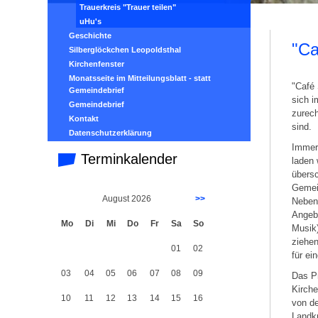
Trauerkreis "Trauer teilen"
uHu's
Geschichte
"Ca
Silberglöckchen Leopoldsthal
Kirchenfenster
Monatsseite im Mitteilungsblatt - statt
"Café 
Gemeindebrief
sich i
Gemeindebrief
zurech
Kontakt
sind.
Datenschutzerklärung
Immer
Terminkalender
laden 
übers
Gemein
August 2026
>>
Neben
Angeb
Mo
Di
Mi
Do
Fr
Sa
So
Musik)
ziehen
01
02
für ei
03
04
05
06
07
08
09
Das Pr
Kirche
10
11
12
13
14
15
16
von d
Landkr