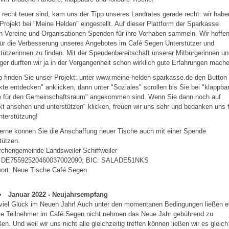
 recht teuer sind, kam uns der Tipp unseres Landrates gerade recht: wir habe
Projekt bei "Meine Helden" eingestellt. Auf dieser Plattform der Sparkasse
 Vereine und Organisationen Spenden für ihre Vorhaben sammeln. Wir hoffen
ür die Verbesserung unseres Angebotes im Café Segen Unterstützer und
tützerinnen zu finden. Mit der Spendenbereitschaft unserer Mitbürgerinnen u
ger durften wir ja in der Vergangenheit schon wirklich gute Erfahrungen mach
 finden Sie unser Projekt: unter www.meine-helden-sparkasse.de den Button
kte entdecken" anklicken, dann unter "Soziales" scrollen bis Sie bei "klappba
e für den Gemeinschaftsraum" angekommen sind. Wenn Sie dann noch auf
kt ansehen und unterstützen" klicken, freuen wir uns sehr und bedanken uns 
nterstützung!
erne können Sie die Anschaffung neuer Tische auch mit einer Spende
tützen.
rchengemeinde Landsweiler-Schiffweiler
 DE75592520460037002090; BIC: SALADE51NKS
wort: Neue Tische Café Segen
Januar 2022 - Neujahrsempfang
viel Glück im Neuen Jahr! Auch unter den momentanen Bedingungen ließen e
die Teilnehmer im Café Segen nicht nehmen das Neue Jahr gebührend zu
en. Und weil wir uns nicht alle gleichzeitig treffen können ließen wir es gleich