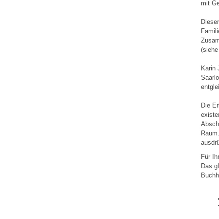
mit Ge
Dieser
Famili
Zusam
(siehe
Karin 
Saarlo
entgle
Die Er
existe
Abschi
Raum.
ausdrü
Für Ih
Das gl
Buchha