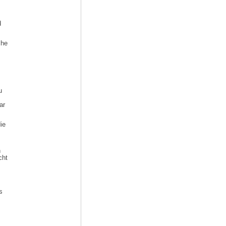
d
che
u
ar
ie
n
cht
s