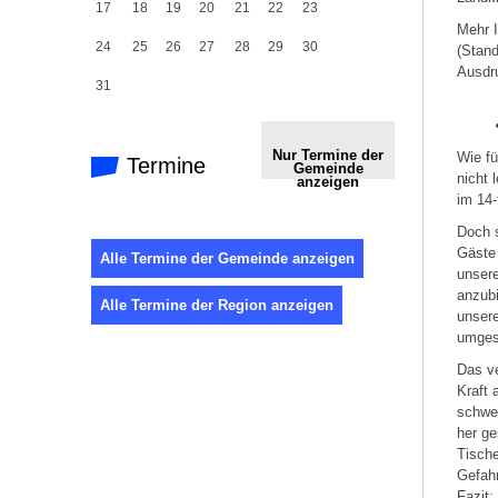
17
18
19
20
21
22
23
Mehr I
24
25
26
27
28
29
30
(Stand
Ausdr
31
Nur Termine der
Wie fü
Termine
Gemeinde
nicht 
anzeigen
im 14-
Doch s
Gäste 
Alle Termine der Gemeinde anzeigen
unsere
anzubi
Alle Termine der Region anzeigen
unsere
umgest
Das ve
Kraft 
schwer
her g
Tische
Gefahr
Fazit: