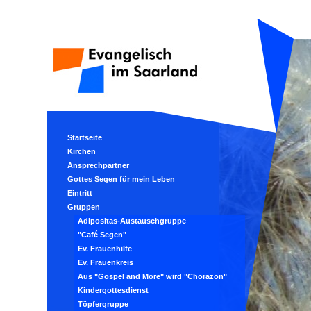
Startseite
Kirchen
Ansprechpartner
Gottes Segen für mein Leben
Eintritt
Gruppen
Adipositas-Austauschgruppe
"Café Segen"
Ev. Frauenhilfe
Ev. Frauenkreis
Aus "Gospel and More" wird "Chorazon"
Kindergottesdienst
Töpfergruppe