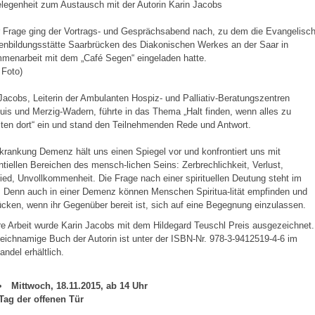
legenheit zum Austausch mit der Autorin Karin Jacobs
 Frage ging der Vortrags- und Gesprächsabend nach, zu dem die Evangelisc
enbildungsstätte Saarbrücken des Diakonischen Werkes an der Saar in
menarbeit mit dem „Café Segen“ eingeladen hatte.
 Foto)
Jacobs, Leiterin der Ambulanten Hospiz- und Palliativ-Beratungszentren
uis und Merzig-Wadern, führte in das Thema „Halt finden, wenn alles zu
iten dort“ ein und stand den Teilnehmenden Rede und Antwort.
krankung Demenz hält uns einen Spiegel vor und konfrontiert uns mit
ntiellen Bereichen des mensch-lichen Seins: Zerbrechlichkeit, Verlust,
ed, Unvollkommenheit. Die Frage nach einer spirituellen Deutung steht im
 Denn auch in einer Demenz können Menschen Spiritua-lität empfinden und
cken, wenn ihr Gegenüber bereit ist, sich auf eine Begegnung einzulassen.
re Arbeit wurde Karin Jacobs mit dem Hildegard Teuschl Preis ausgezeichnet.
eichnamige Buch der Autorin ist unter der ISBN-Nr. 978-3-9412519-4-6 im
ndel erhältlich.
Mittwoch, 18.11.2015, ab 14 Uhr
Tag der offenen Tür