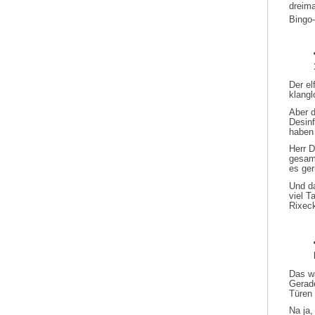
dreima
Bingo
Der e
klangl
Aber d
Desinf
haben 
Herr D
gesamt
es ger
Und da
viel T
Rixeck
Das wa
Gerade
Türen 
Na ja,