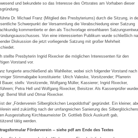
nwesend und bekundete so das Interesse des Ortsrates am Vorhaben dieser
nsgründung.
führte Dr. Michael Franz (Mitglied des Presbyteriums) durch die Sitzung, in de
esentliche Schwerpunkt der Versammlung die Verabschiedung einer Satzung
achkundig kommentierte er den als Tischvorlage einsehbaren Satzungsentwur
ündungsausschusses. Von eine interessierten Publikum wurde schließlich n
ender Diskussion die jetzt vorliegende Satzung mit großer Mehrheit
chiedet.
 stellte Presbyterin Ingrid Rixecker die möglichen Interessenten für den
tigen Vorstand vor.
anz fungierte anschließend als Wahlleiter, wobei sich folgender Vorstand nach
mmiger Stimmabgabe konstituierte: Ulrich Valeske, Vorsitzender; Pfarrerin
d Bauer, stellv. Vorsitzende, Wolfgang Müller, Kassierer; Ingrid Rixecker,
tführern; Petra Hell und Wolfgang Rixecker, Beisitzer. Als Kassenprüfer wurde
igt: Bernd Woll und Otmar Rixecker.
ist der „Förderverein Silberglöckchen Leopoldsthal“ gegründet. Ein kleiner, ab
 Verein wird zukünftig nach der umfangreichen Sanierung des Silberglöckchen
en Ausgestaltung Kirchbaumeister Dr. Gottlieb Böck Auskunft gab,
tützend tätig werden.
ntragsformular Förderverein -- siehe pdf am Ende des Textes