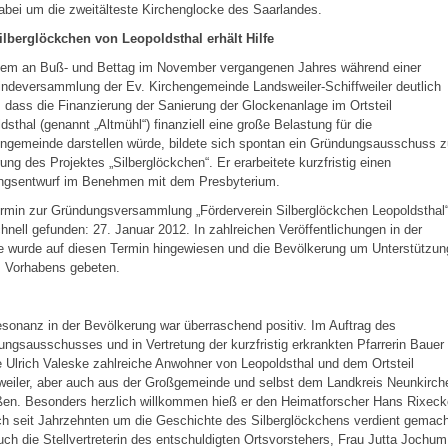
abei um die zweitälteste Kirchenglocke des Saarlandes.
ilberglöckchen von Leopoldsthal erhält Hilfe
em an Buß- und Bettag im November vergangenen Jahres während einer
ndeversammlung der Ev. Kirchengemeinde Landsweiler-Schiffweiler deutlich
 dass die Finanzierung der Sanierung der Glockenanlage im Ortsteil
dsthal (genannt „Altmühl“) finanziell eine große Belastung für die
ngemeinde darstellen würde, bildete sich spontan ein Gründungsausschuss z
ung des Projektes „Silberglöckchen“. Er erarbeitete kurzfristig einen
ngsentwurf im Benehmen mit dem Presbyterium.
rmin zur Gründungsversammlung „Förderverein Silberglöckchen Leopoldsthal
hnell gefunden: 27. Januar 2012. In zahlreichen Veröffentlichungen in der
e wurde auf diesen Termin hingewiesen und die Bevölkerung um Unterstützun
s Vorhabens gebeten.
sonanz in der Bevölkerung war überraschend positiv. Im Auftrag des
ngsausschusses und in Vertretung der kurzfristig erkrankten Pfarrerin Bauer
 Ulrich Valeske zahlreiche Anwohner von Leopoldsthal und dem Ortsteil
weiler, aber auch aus der Großgemeinde und selbst dem Landkreis Neunkirch
en. Besonders herzlich willkommen hieß er den Heimatforscher Hans Rixeck
ch seit Jahrzehnten um die Geschichte des Silberglöckchens verdient gemach
uch die Stellvertreterin des entschuldigten Ortsvorstehers, Frau Jutta Jochum