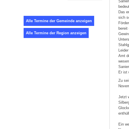
Sanier
bedeut
Das er
sich s
Alle Termine der Gemeinde anzeigen
Förder
bereit
Alle Termine der Region anzeigen
Gewinn
Unters
Stahlg
Leider
Amt de
wesent
Sanier
Er ist
Zu sei
Novemb
Jetzt 
Silber
Glock
enthüll
Ein we