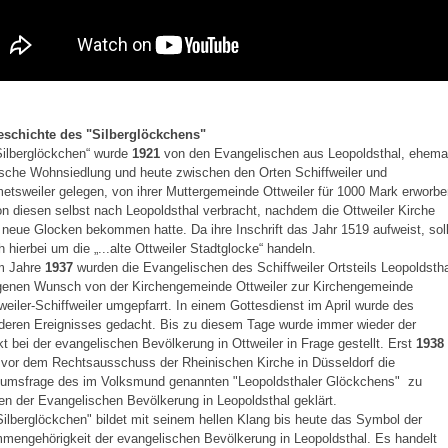
eschichte des "Silberglöckchens"
Silberglöckchen“ wurde
1921
von den Evangelischen aus Leopoldsthal, ehema
ische Wohnsiedlung und heute zwischen den Orten Schiffweiler und
sweiler gelegen, von ihrer Muttergemeinde Ottweiler für 1000 Mark erworbe
n diesen selbst nach Leopoldsthal verbracht, nachdem die Ottweiler Kirche
 neue Glocken bekommen hatte. Da ihre Inschrift das Jahr 1519 aufweist, sol
h hierbei um die „...alte Ottweiler Stadtglocke“ handeln.
im Jahre
1937
wurden die Evangelischen des Schiffweiler Ortsteils Leopoldsth
igenen Wunsch von der Kirchengemeinde Ottweiler zur Kirchengemeinde
eiler-Schiffweiler umgepfarrt. In einem Gottesdienst im April wurde des
deren Ereignisses gedacht. Bis zu diesem Tage wurde immer wieder der
t bei der evangelischen Bevölkerung in Ottweiler in Frage gestellt. Erst
1938
 vor dem Rechtsausschuss der Rheinischen Kirche in Düsseldorf die
tumsfrage des im Volksmund genannten "Leopoldsthaler Glöckchens" zu
n der Evangelischen Bevölkerung in Leopoldsthal geklärt.
ilberglöckchen" bildet mit seinem hellen Klang bis heute das Symbol der
engehörigkeit der evangelischen Bevölkerung in Leopoldsthal. Es handelt