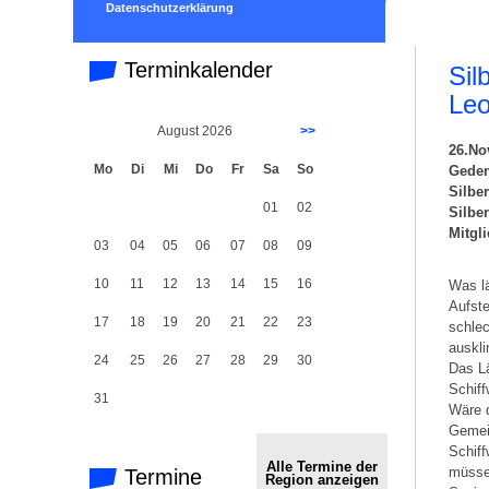
Datenschutzerklärung
Terminkalender
Sil
Leo
August 2026
>>
26.No
Mo
Di
Mi
Do
Fr
Sa
So
Geden
Silbe
01
02
Silbe
Mitgl
03
04
05
06
07
08
09
10
11
12
13
14
15
16
Was lä
Aufste
17
18
19
20
21
22
23
schlec
auskli
24
25
26
27
28
29
30
Das Lä
Schiff
31
Wäre d
Gemei
Schiff
Alle Termine der
müsse
Termine
Region anzeigen