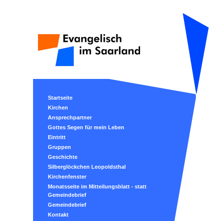
Startseite
Kirchen
Ansprechpartner
Gottes Segen für mein Leben
Eintritt
Gruppen
Geschichte
Silberglöckchen Leopoldsthal
Kirchenfenster
Monatsseite im Mitteilungsblatt - statt
Gemeindebrief
Gemeindebrief
Kontakt