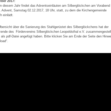
ber 2017:
n diesem Jahr findet das Adventseinläuten am Silberglöckchen am Vorabend
 Advent, Samstag 02.12.2017, 18 Uhr, statt, zu dem die Kirchengemeinde
ch einlädt.
bersicht über die Sanierung des Stahlgerüstet des Silberglöckchens hat der
zende des Fördervereins Silberglöckchen Leopoldsthal e.V. zusammengestell
r als pdf-Datei angefügt haben. Bitte klicken Sie am Ende der Seite den Hinwe
load".