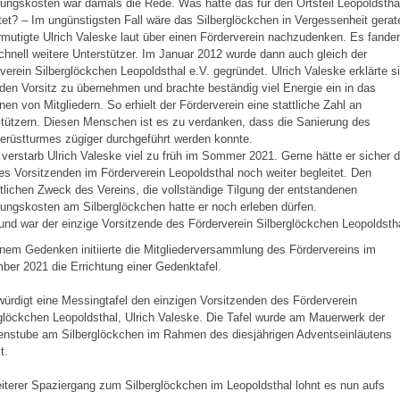
ungskosten war damals die Rede. Was hätte das für den Ortsteil Leopoldstha
et? – Im ungünstigsten Fall wäre das Silberglöckchen in Vergessenheit gerat
mutigte Ulrich Valeske laut über einen Förderverein nachzudenken. Es fande
chnell weitere Unterstützer. Im Januar 2012 wurde dann auch gleich der
verein Silberglöckchen Leopoldsthal e.V. gegründet. Ulrich Valeske erklärte s
 den Vorsitz zu übernehmen und brachte beständig viel Energie ein in das
en von Mitgliedern. So erhielt der Förderverein eine stattliche Zahl an
tützern. Diesen Menschen ist es zu verdanken, dass die Sanierung des
erüstturmes zügiger durchgeführt werden konnte.
 verstarb Ulrich Valeske viel zu früh im Sommer 2021. Gerne hätte er sicher 
s Vorsitzenden im Förderverein Leopoldsthal noch weiter begleitet. Den
lichen Zweck des Vereins, die vollständige Tilgung der entstandenen
ungskosten am Silberglöckchen hatte er noch erleben dürfen.
 und war der einzige Vorsitzende des Förderverein Silberglöckchen Leopoldsth
nem Gedenken initiierte die Mitgliederversammlung des Fördervereins im
er 2021 die Errichtung einer Gedenktafel.
würdigt eine Messingtafel den einzigen Vorsitzenden des Förderverein
glöckchen Leopoldsthal, Ulrich Valeske. Die Tafel wurde am Mauerwerk der
enstube am Silberglöckchen im Rahmen des diesjährigen Adventseinläutens
t.
iterer Spaziergang zum Silberglöckchen im Leopoldsthal lohnt es nun aufs