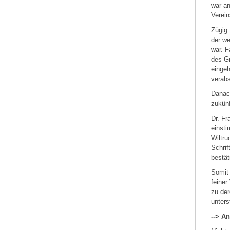
war a
Verei
Zügig 
der w
war. F
des Gr
eingeh
verabs
Danach
zukünf
Dr. Fr
einsti
Wiltru
Schrif
bestät
Somit 
feiner
zu der
unters
--> A