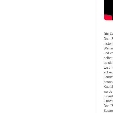
Die G
Das „
histor
Wemmet
und vo
selbst
es sic
Erst 
auf e
Landsw
beson
Kaufak
wurde
Eigen
Gunste
Das "S
Zusamm