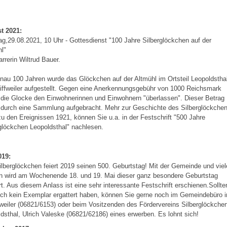
t 2021:
g,29.08.2021, 10 Uhr - Gottesdienst "100 Jahre Silberglöckchen auf der
l"
arrerin Wiltrud Bauer.
nau 100 Jahren wurde das Glöckchen auf der Altmühl im Ortsteil Leopoldstha
iffweiler aufgestellt. Gegen eine Anerkennungsgebühr von 1000 Reichsmark
die Glocke den Einwohnerinnen und Einwohnern "überlassen". Dieser Betrag
 durch eine Sammlung aufgebracht. Mehr zur Geschichte des Silberglöckchen
zu den Ereignissen 1921, können Sie u.a. in der Festschrift "500 Jahre
glöckchen Leopoldsthal" nachlesen.
019:
lberglöckchen feiert 2019 seinen 500. Geburtstag! Mit der Gemeinde und vie
n wird am Wochenende 18. und 19. Mai dieser ganz besondere Geburtstag
rt. Aus diesem Anlass ist eine sehr interessante Festschrift erschienen.Sollte
ch kein Exemplar ergattert haben, können Sie gerne noch im Gemeindebüro i
eiler (06821/6153) oder beim Vositzenden des Fördervereins Silberglöckche
dsthal, Ulrich Valeske (06821/62186) eines erwerben. Es lohnt sich!