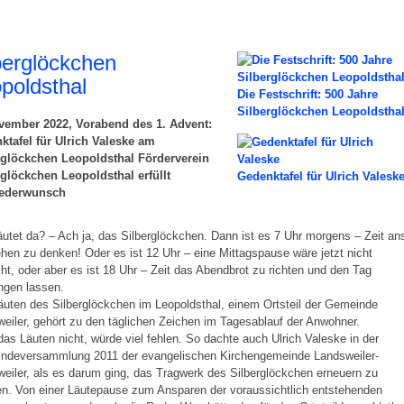
berglöckchen
poldsthal
Die Festschrift: 500 Jahre
Silberglöckchen Leopoldstha
vember 2022, Vorabend des 1. Advent:
ktafel für Ulrich Valeske am
rglöckchen Leopoldsthal Förderverein
rglöckchen Leopoldsthal erfüllt
Gedenktafel für Ulrich Valesk
iederwunsch
utet da? – Ach ja, das Silberglöckchen. Dann ist es 7 Uhr morgens – Zeit an
hen zu denken! Oder es ist 12 Uhr – eine Mittagspause wäre jetzt nicht
ht, oder aber es ist 18 Uhr – Zeit das Abendbrot zu richten und den Tag
ngen lassen.
uten des Silberglöckchen im Leopoldsthal, einem Ortsteil der Gemeinde
weiler, gehört zu den täglichen Zeichen im Tagesablauf der Anwohner.
as Läuten nicht, würde viel fehlen. So dachte auch Ulrich Valeske in der
ndeversammlung 2011 der evangelischen Kirchengemeinde Landsweiler-
weiler, als es darum ging, das Tragwerk des Silberglöckchen erneuern zu
n. Von einer Läutepause zum Ansparen der voraussichtlich entstehenden