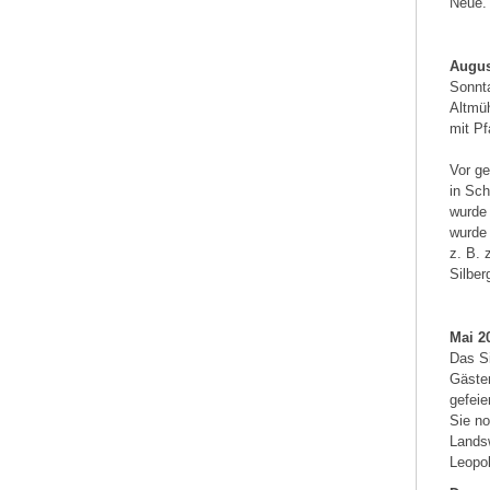
Neue.
Augus
Sonnta
Altmüh
mit Pf
Vor ge
in Sch
wurde 
wurde
z. B. 
Silber
Mai 2
Das Si
Gäste
gefeie
Sie no
Landsw
Leopol