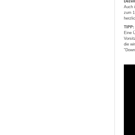
Dezem
Auch i
zum 1.
herzli
TIPP:
Eine Ü
Vorsit
die wi
"Down