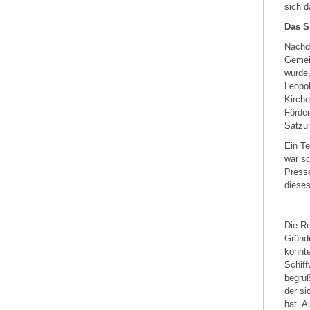
sich d
Das S
Nachd
Gemei
wurde,
Leopol
Kirche
Förder
Satzu
Ein Te
war sc
Press
diese
Die Re
Gründu
konnte
Schiff
begrüß
der si
hat. A