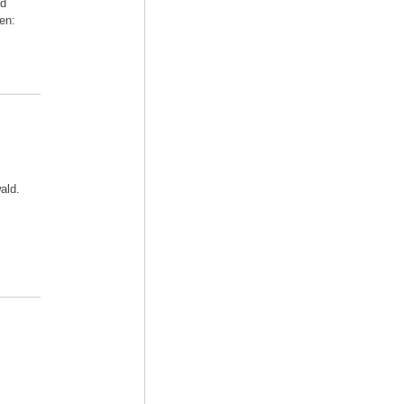
nd
en:
ald.