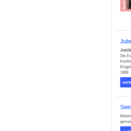
Jube
Jubil
Die Ev
Konfi
Eingel
1989
weit
See
Mitei
gemein