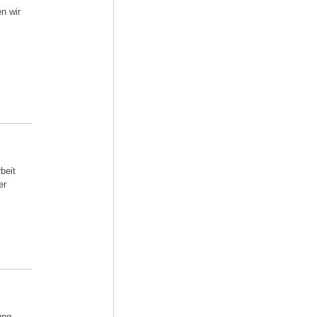
n wir
beit
er
ung