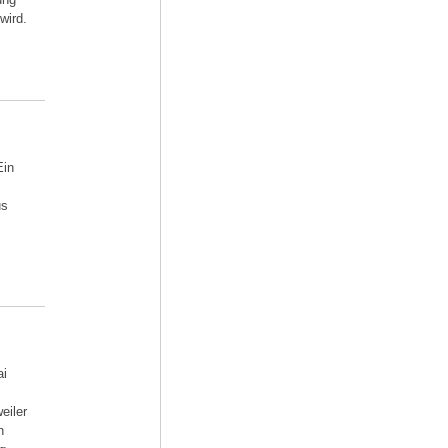
wird.
Ein
us
ai
eiler
n