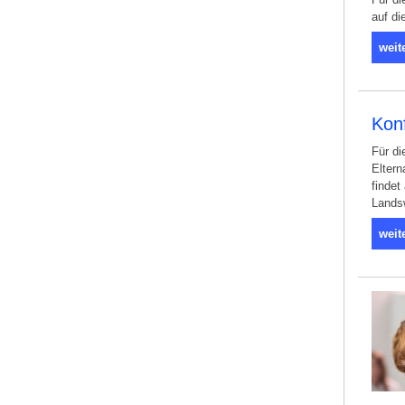
auf di
weit
Kon
Für di
Eltern
finde
Landsw
weit