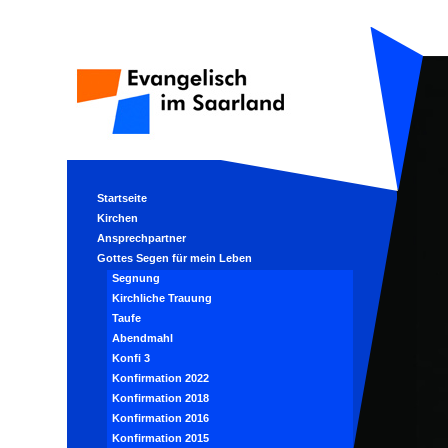
Startseite
Kirchen
Ansprechpartner
Gottes Segen für mein Leben
Segnung
Kirchliche Trauung
Taufe
Abendmahl
Konfi 3
Konfirmation 2022
Konfirmation 2018
Konfirmation 2016
Konfirmation 2015