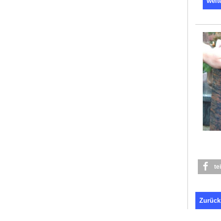
weit
te
Zurück