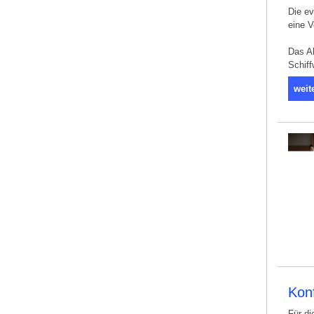
Die ev
eine 
Das Ab
Schif
weit
Kon
Für di