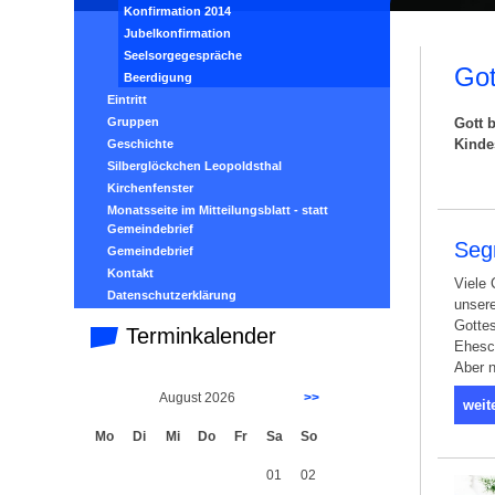
Konfirmation 2014
Jubelkonfirmation
Seelsorgegespräche
Got
Beerdigung
Eintritt
Gruppen
Gott 
Kinde
Geschichte
Silberglöckchen Leopoldsthal
Kirchenfenster
Monatsseite im Mitteilungsblatt - statt
Gemeindebrief
Seg
Gemeindebrief
Kontakt
Viele 
Datenschutzerklärung
unsere
Gottes
Terminkalender
Ehesc
Aber n
August 2026
>>
weit
Mo
Di
Mi
Do
Fr
Sa
So
01
02