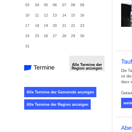
03
04
05
06
07
08
09
10
11
12
13
14
15
16
17
18
19
20
21
22
23
24
25
26
27
28
29
30
31
Tau
Alle Termine der
Termine
Region anzeigen
Die Ta
ist di
dass w
Alle Termine der Gemeinde anzeigen
Getau
weit
Alle Termine der Region anzeigen
Abe